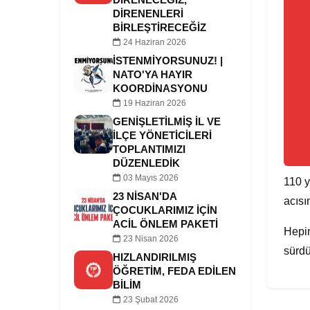
DİRENENLERİ
BİRLEŞTİRECEĞİZ
24 Haziran 2026
İSTENMİYORSUNUZ! |
NATO'YA HAYIR
KOORDINASYONU
19 Haziran 2026
GENIŞLETILMIŞ İL VE
İLÇE YÖNETICILERI
TOPLANTIMIZI
DÜZENLEDIK
03 Mayıs 2026
110 y
23 NISAN'DA
acısı
ÇOCUKLARIMIZ IÇIN
ACIL ÖNLEM PAKETI
Hepim
23 Nisan 2026
sürdü
HIZLANDIRILMIŞ
ÖĞRETIM, FEDA EDILEN
BILIM
23 Şubat 2026