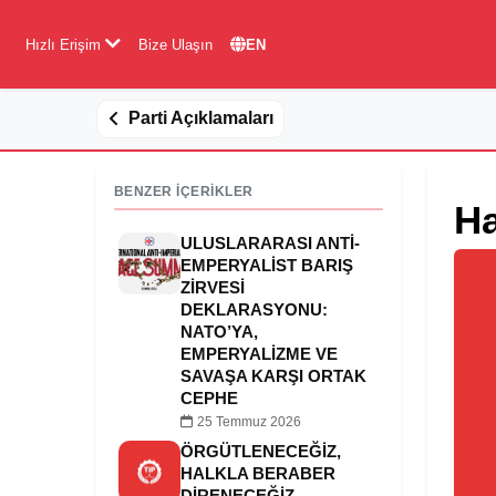
Hızlı Erişim
Bize Ulaşın
EN
Parti Açıklamaları
BENZER İÇERİKLER
Ha
ULUSLARARASI ANTI-
EMPERYALIST BARIŞ
ZIRVESI
DEKLARASYONU:
NATO’YA,
EMPERYALIZME VE
SAVAŞA KARŞI ORTAK
CEPHE
25 Temmuz 2026
ÖRGÜTLENECEĞİZ,
HALKLA BERABER
DİRENECEĞİZ,