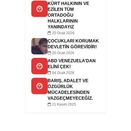
KÜRT HALKININ VE
EZILEN TÜM
ORTADOĞU
HALKLARININ
YANINDAYIZ
20 Ocak 2026
ÇOCUKLARI KORUMAK
DEVLETIN GÖREVIDIR!
20 Ocak 2026
ABD VENEZUELA’DAN
ELINI ÇEK!
04 Ocak 2026
BARIŞ, ADALET VE
ÖZGÜRLÜK
MÜCADELESINDEN
VAZGEÇMEYECEĞIZ.
21 Kasım 2025