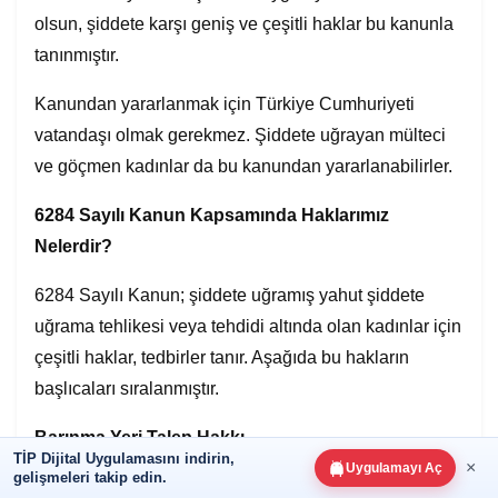
olsun, şiddete karşı geniş ve çeşitli haklar bu kanunla
tanınmıştır.
Kanundan yararlanmak için Türkiye Cumhuriyeti
vatandaşı olmak gerekmez. Şiddete uğrayan mülteci
ve göçmen kadınlar da bu kanundan yararlanabilirler.
6284 Sayılı Kanun Kapsamında Haklarımız
Nelerdir?
6284 Sayılı Kanun; şiddete uğramış yahut şiddete
uğrama tehlikesi veya tehdidi altında olan kadınlar için
çeşitli haklar, tedbirler tanır. Aşağıda bu hakların
başlıcaları sıralanmıştır.
Barınma Yeri Talep Hakkı
TİP Dijital Uygulamasını indirin,
×
Uygulamayı Aç
gelişmeleri takip edin.
Barınma yeri talep etme hakkı; şiddete uğrayan ve