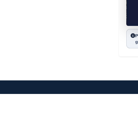
P
g
Kocatepe Mah. Selanik Cad. No:41/7
Çankaya / ANKARA