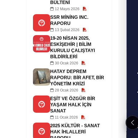
BÜLTENI
12 Mayıs 2026
SSR MINING INC.
RAPORU
13 Şubat 2026
19-20 NİSAN 2025,
ESKİŞEHİR | BİLİM
KURULU ÇALIŞTAYI
BİLDİRİLERİ
30 Ocak 2026
HATAY DEPREM
RAPORU: BIR AFET, BIR
YÖNETIM KRIZI
28 Ocak 2026
EŞIT VE ÖZGÜR BIR
YAŞAM HALK IÇIN
SANAT
11 Ocak 2026
Ön
2025 KÜLTÜR - SANAT
HAK İHLALLERI
RAPORU