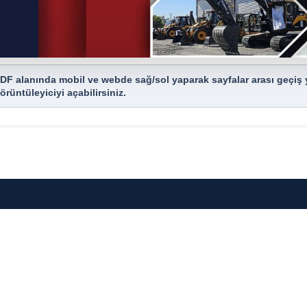
DF alanında mobil ve webde sağ/sol yaparak sayfalar arası geçiş y
örüntüleyiciyi açabilirsiniz.
tip@tip.org.tr
+90 (216) 418 00 32