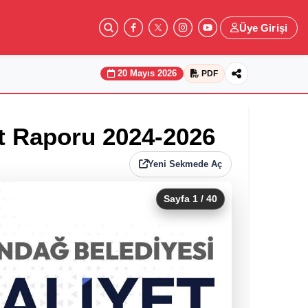
Üye Girişi
20 Mayıs 2026
PDF
t Raporu 2024-2026
Yeni Sekmede Aç
Sayfa
1
/ 40