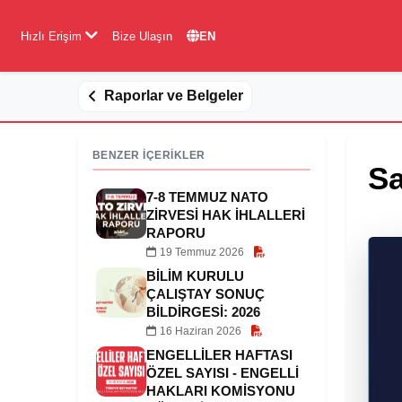
Hızlı Erişim
Bize Ulaşın
EN
Raporlar ve Belgeler
BENZER İÇERİKLER
Sa
7-8 TEMMUZ NATO
ZİRVESİ HAK İHLALLERİ
RAPORU
19 Temmuz 2026
BILIM KURULU
ÇALIŞTAY SONUÇ
BILDIRGESI: 2026
16 Haziran 2026
ENGELLILER HAFTASI
ÖZEL SAYISI - ENGELLI
HAKLARI KOMISYONU