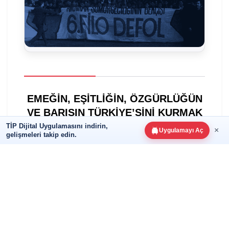
EMEĞİN, EŞİTLİĞİN, ÖZGÜRLÜĞÜN
VE BARIŞIN TÜRKİYE’SİNİ KURMAK
İÇİN
TİP Dijital Uygulamasını indirin,
×
Uygulamayı Aç
gelişmeleri takip edin.
TİP SENİN, MECLİS SENİN!