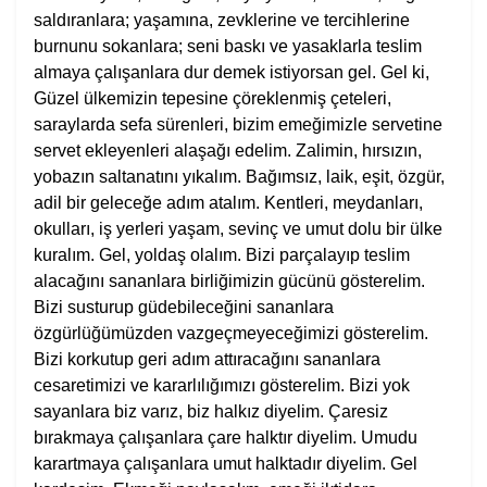
saldıranlara; yaşamına, zevklerine ve tercihlerine
burnunu sokanlara; seni baskı ve yasaklarla teslim
almaya çalışanlara dur demek istiyorsan gel. Gel ki,
Güzel ülkemizin tepesine çöreklenmiş çeteleri,
saraylarda sefa sürenleri, bizim emeğimizle servetine
servet ekleyenleri alaşağı edelim. Zalimin, hırsızın,
yobazın saltanatını yıkalım. Bağımsız, laik, eşit, özgür,
adil bir geleceğe adım atalım. Kentleri, meydanları,
okulları, iş yerleri yaşam, sevinç ve umut dolu bir ülke
kuralım. Gel, yoldaş olalım. Bizi parçalayıp teslim
alacağını sananlara birliğimizin gücünü gösterelim.
Bizi susturup güdebileceğini sananlara
özgürlüğümüzden vazgeçmeyeceğimizi gösterelim.
Bizi korkutup geri adım attıracağını sananlara
cesaretimizi ve kararlılığımızı gösterelim. Bizi yok
sayanlara biz varız, biz halkız diyelim. Çaresiz
bırakmaya çalışanlara çare halktır diyelim. Umudu
karartmaya çalışanlara umut halktadır diyelim. Gel