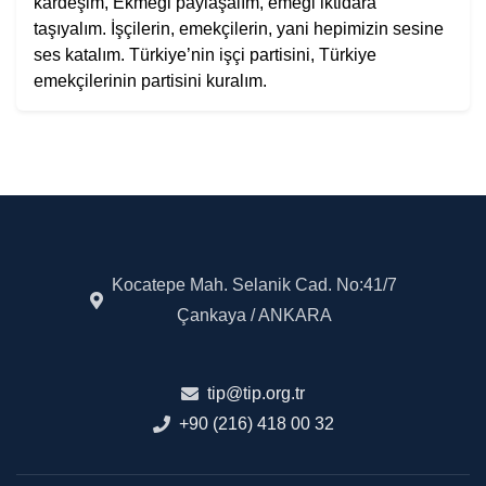
kardeşim, Ekmeği paylaşalım, emeği iktidara
taşıyalım. İşçilerin, emekçilerin, yani hepimizin sesine
ses katalım. Türkiye’nin işçi partisini, Türkiye
emekçilerinin partisini kuralım.
Kocatepe Mah. Selanik Cad. No:41/7
Çankaya / ANKARA
tip@tip.org.tr
+90 (216) 418 00 32