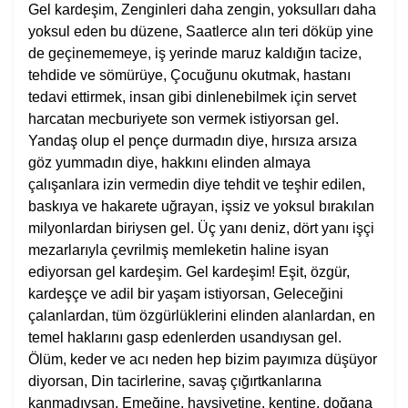
Gel kardeşim, Zenginleri daha zengin, yoksulları daha
yoksul eden bu düzene, Saatlerce alın teri döküp yine
de geçinememeye, iş yerinde maruz kaldığın tacize,
tehdide ve sömürüye, Çocuğunu okutmak, hastanı
tedavi ettirmek, insan gibi dinlenebilmek için servet
harcatan mecburiyete son vermek istiyorsan gel.
Yandaş olup el pençe durmadın diye, hırsıza arsıza
göz yummadın diye, hakkını elinden almaya
çalışanlara izin vermedin diye tehdit ve teşhir edilen,
baskıya ve hakarete uğrayan, işsiz ve yoksul bırakılan
milyonlardan biriysen gel. Üç yanı deniz, dört yanı işçi
mezarlarıyla çevrilmiş memleketin haline isyan
ediyorsan gel kardeşim. Gel kardeşim! Eşit, özgür,
kardeşçe ve adil bir yaşam istiyorsan, Geleceğini
çalanlardan, tüm özgürlüklerini elinden alanlardan, en
temel haklarını gasp edenlerden usandıysan gel.
Ölüm, keder ve acı neden hep bizim payımıza düşüyor
diyorsan, Din tacirlerine, savaş çığırtkanlarına
kanmadıysan, Emeğine, haysiyetine, kentine, doğana