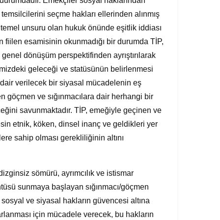
ş durumdadır. Emekçiler sosyal haklarından
 temsilcilerini seçme hakları ellerinden alınmış
 temel unsuru olan hukuk önünde eşitlik iddiası
in fiilen esamisinin okunmadığı bir durumda TİP,
 genel dönüşüm perspektifinden ayrıştırılarak
kemizdeki geleceği ve statüsünün belirlenmesi
 dair verilecek bir siyasal mücadelenin eş
n göçmen ve sığınmacılara dair herhangi bir
eğini savunmaktadır. TİP, emeğiyle geçinen ve
n etnik, köken, dinsel inanç ve geldikleri yer
re sahip olması gerekliliğinin altını
dizginsiz sömürü, ayrımcılık ve istismar
örüntüsü sunmaya başlayan sığınmacı/göçmen
sosyal ve siyasal hakların güvencesi altına
arlanması için mücadele verecek, bu hakların