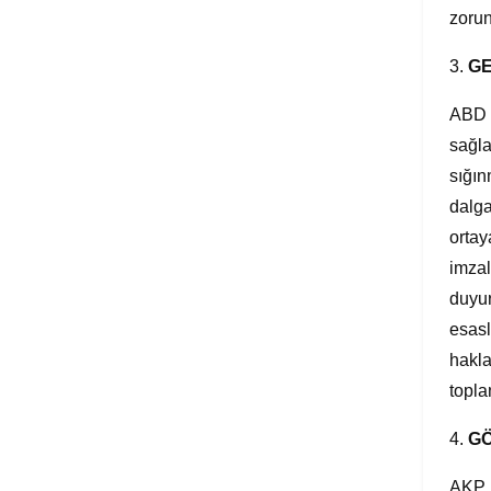
zoru
3.
GE
ABD v
sağla
sığın
dalga
ortay
imzal
duyur
esasl
hakla
topla
4.
GÖ
AKP i