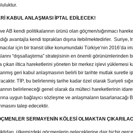
nluluktur.
Rİ KABUL ANLAŞMASI İPTAL EDİLECEK!
e AB kendi politikalarının ürünü olan göçmen/sığınmacı hareke
dığı avantajla kendi toprakları dışına itebilmektedirler. Suriye
macılar için bir transit ülke konumundaki Türkiye’nin 2016’da i
larını “dışsallaştırma” stratejisinin en önemli görünümlerinden b
a çıkan iltica hareketlerini yöneten bir merkez işlevi yüklemesi 
anmış geri kabul anlaşmasının belirli bir tarihte mutlak suretle 
acaktır. TİP, bu belirlenmiş tarihe kadar özel olarak Suriyeli sı
arının belirleneceği genel olarak da mülteci hareketlerinin id
rına uygun bağlayıcı sözleşme ve anlaşmaların tasarlanacağı BM
nmasını talep edecektir.
ÇMENLER SERMAYENİN KÖLESİ OLMAKTAN ÇIKARILAC
ktidarı, ülkemizdeki göçmenlerin geleceklerine dair hiçbir gerç