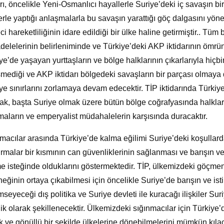
arı, öncelikle Yeni-Osmanlıcı hayallerle Suriye’deki iç savaşın b
erle yaptığı anlaşmalarla bu savaşın yarattığı göç dalgasını yön
ci hareketliliğinin idare edildiği bir ülke haline getirmiştir.. Tü
elelerinin belirleniminde ve Türkiye’deki AKP iktidarının ömrü
ye’de yaşayan yurttaşların ve bölge halklarının çıkarlarıyla hiçbi
mediği ve AKP iktidarı bölgedeki savaşların bir parçası olmay
ye sınırlarını zorlamaya devam edecektir. TİP iktidarında Türkiy
ak, başta Suriye olmak üzere bütün bölge coğrafyasında halkla
maların ve emperyalist müdahalelerin karşısında duracaktır.
macılar arasında Türkiye’de kalma eğilimi Suriye’deki koşullar
ırmalar bir kısmının can güvenliklerinin sağlanması ve barışın ve
 isteğinde olduklarını göstermektedir. TİP, ülkemizdeki göçmen
eğinin ortaya çıkabilmesi için öncelikle Suriye’de barışın ve isti
seyeceği dış politika ve Suriye devleti ile kuracağı ilişkiler Su
ik olarak şekillenecektir. Ülkemizdeki sığınmacılar için Türki
 ve gönüllü bir şekilde ülkelerine dönebilmelerini mümkün kılaca