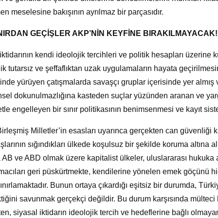
n meselesine bakışının ayrılmaz bir parçasıdır.
NIRDAN GEÇİŞLER AKP’NİN KEYFİNE BIRAKILMAYACAK!
ktidarının kendi ideolojik tercihleri ve politik hesapları üzerine ku
ik tutarsız ve şeffaflıktan uzak uygulamaların hayata geçirilmesi
inde yürüyen çatışmalarda savaşçı gruplar içerisinde yer almış v
nsel dokunulmazlığına kasteden suçlar yüzünden aranan ve yarg
etle engelleyen bir sınır politikasının benimsenmesi ve kayıt sist
Birleşmiş Milletler’in esasları uyarınca gerçekten can güvenliği 
aşlarının sığındıkları ülkede koşulsuz bir şekilde koruma altına
 AB ve ABD olmak üzere kapitalist ülkeler, uluslararası hukuka a
macıları geri püskürtmekte, kendilerine yönelen emek göçünü hiç
sınırlamaktadır. Bunun ortaya çıkardığı eşitsiz bir durumda, Türki
tiğini savunmak gerçekçi değildir. Bu durum karşısında mülteci 
en, siyasal iktidarın ideolojik tercih ve hedeflerine bağlı olmayan 