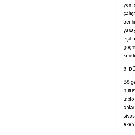
yeni 
çalış
geril
yaşay
eşit 
göçme
kendi 
6.
DÜ
Bölge
nüfus
tablo
onlar
siyas
eken 