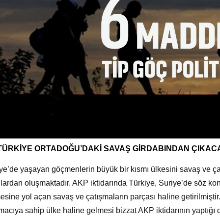
TÜRKİYE ORTADOĞU’DAKİ SAVAŞ GİRDABINDAN ÇIKAC
ye’de yaşayan göçmenlerin büyük bir kısmı ülkesini savaş ve ç
lardan oluşmaktadır. AKP iktidarında Türkiye, Suriye’de söz kon
esine yol açan savaş ve çatışmaların parçası haline getirilmişti
macıya sahip ülke haline gelmesi bizzat AKP iktidarının yaptığı d