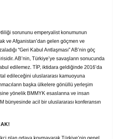
tliliği sorununu emperyalist konumunun
, Irak ve Afganistan’dan gelen göçmen ve
mzaladığı “Geri Kabul Antlaşması” AB’nin göç
irisidir. AB’nin, Türkiye’ye savaşların sonucunda
kabul edilemez. TİP, iktidara geldiğinde 2016’da
iptal edileceğini uluslararası kamuoyuna
ğınmacıların başka ülkelere gönüllü yerleşim
aresine yönelik BMMYK esaslarına ve insan
 bünyesinde acil bir uluslararası konferansın
AK!
ekçi plan ortaya koymayarak Türkiye’nin genel