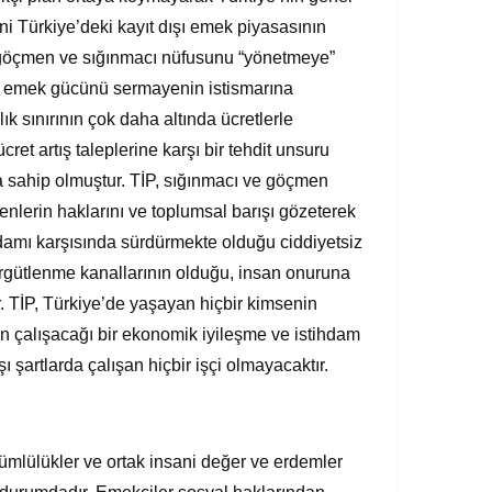
 Türkiye’deki kayıt dışı emek piyasasının
i göçmen ve sığınmacı nüfusunu “yönetmeye”
ız emek gücünü sermayenin istismarına
 sınırının çok daha altında ücretlerle
ücret artış taleplerine karşı bir tehdit unsuru
na sahip olmuştur. TİP, sığınmacı ve göçmen
enlerin haklarını ve toplumsal barışı gözeterek
ihdamı karşısında sürdürmekte olduğu ciddiyetsiz
örgütlenme kanallarının olduğu, insan onuruna
ır. TİP, Türkiye’de yaşayan hiçbir kimsenin
n çalışacağı bir ekonomik iyileşme ve istihdam
ışı şartlarda çalışan hiçbir işçi olmayacaktır.
ümlülükler ve ortak insani değer ve erdemler