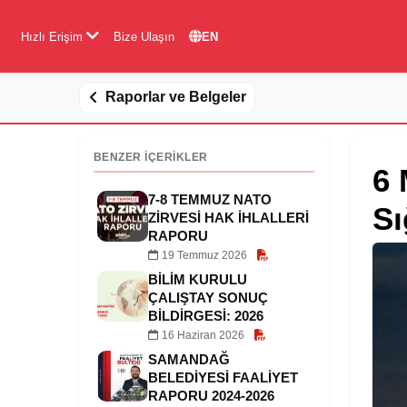
Hızlı Erişim
Bize Ulaşın
EN
Raporlar ve Belgeler
BENZER İÇERİKLER
6 
7-8 TEMMUZ NATO
Sı
ZİRVESİ HAK İHLALLERİ
RAPORU
19 Temmuz 2026
BILIM KURULU
ÇALIŞTAY SONUÇ
BILDIRGESI: 2026
16 Haziran 2026
SAMANDAĞ
BELEDIYESI FAALIYET
RAPORU 2024-2026