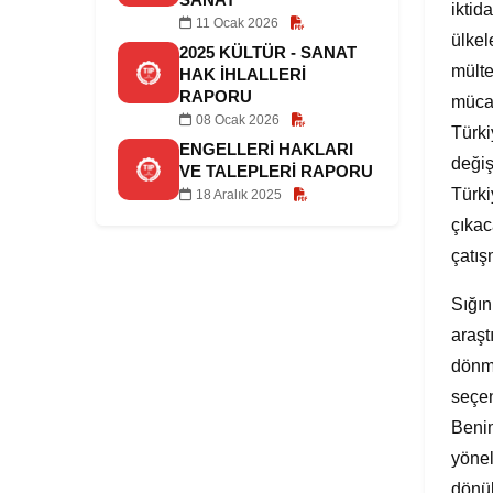
iktid
11 Ocak 2026
ülkel
2025 KÜLTÜR - SANAT
mülte
HAK İHLALLERI
RAPORU
mücad
08 Ocak 2026
Türki
ENGELLERI HAKLARI
değiş
VE TALEPLERI RAPORU
Türki
18 Aralık 2025
çıkac
çatış
Sığın
araşt
dönme
seçen
Benim
yönel
dönük