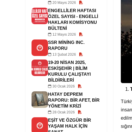
20 Mayıs 2026
ENGELLILER HAFTASI
ÖZEL SAYISI - ENGELLI
HAKLARI KOMISYONU
BÜLTENI
12 Mayıs 2026
SSR MINING INC.
RAPORU
13 Şubat 2026
19-20 NİSAN 2025,
ESKİŞEHİR | BİLİM
KURULU ÇALIŞTAYI
BİLDİRİLERİ
30 Ocak 2026
HATAY DEPREM
RAPORU: BIR AFET, BIR
Türki
YÖNETIM KRIZI
insan
28 Ocak 2026
edilm
EŞIT VE ÖZGÜR BIR
YAŞAM HALK IÇIN
sığın
SANAT