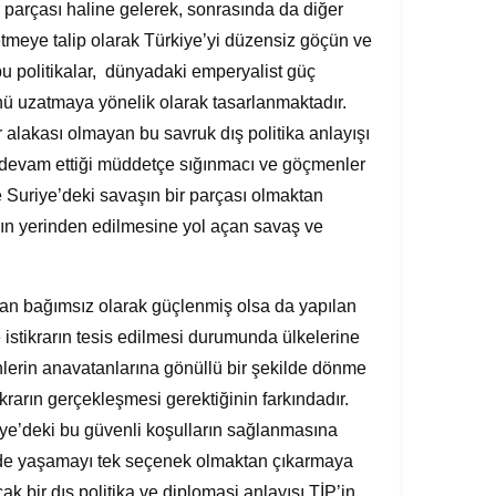
ir parçası haline gelerek, sonrasında da diğer
etmeye talip olarak Türkiye’yi düzensiz göçün ve
m bu politikalar, dünyadaki emperyalist güç
nü uzatmaya yönelik olarak tasarlanmaktadır.
r alakası olmayan bu savruk dış politika anlayışı
a devam ettiği müddetçe sığınmacı ve göçmenler
e Suriye’deki savaşın bir parçası olmaktan
rın yerinden edilmesine yol açan savaş ve
dan bağımsız olarak güçlenmiş olsa da yapılan
 istikrarın tesis edilmesi durumunda ülkelerine
lerin anavatanlarına gönüllü bir şekilde dönme
krarın gerçekleşmesi gerektiğinin farkındadır.
riye’deki bu güvenli koşulların sağlanmasına
ye’de yaşamayı tek seçenek olmaktan çıkarmaya
k bir dış politika ve diplomasi anlayışı TİP’in