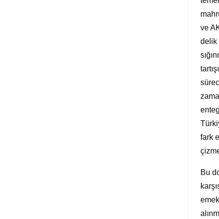
temel
mahru
ve AK
delik
sığın
tartı
sürec
zaman
enteg
Türki
fark 
çizme
Bu do
karşı
emekç
alınm