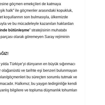
elesine göçmen emekçileri de katmaya
şik halk” ile göçmenler arasındaki kopukluk,
et koşullarının son bulmasıyla, ülkemizde
asıyla ve bu mücadeleyle kazanılan haklardan
inde bütünleşme
” stratejisinin muhatabı
 parçası olarak göremeyen Saray rejiminin
ĞIZ!
0 yılda Türkiye’yi dünyanın en büyük sığınmacı
ir olağanüstü ve tarihte eşi benzeri bulunmayan
cıları/göçmenleri bu süreçten sorumlu tutmak ve
acadır. Halkımız; bu yaygın tedirginliğe kendi
 yanlış bilgilere ve topluma düşmanlık tohumları