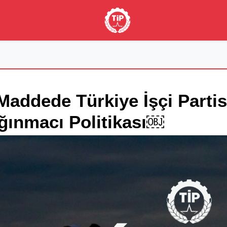
Maddede Türkiye İşçi Parti
ğınmacı Politikası￼