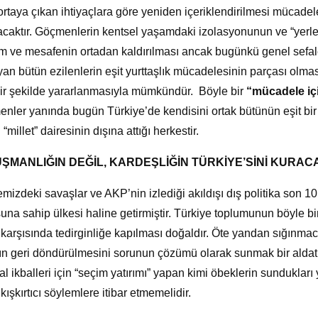
ortaya çıkan ihtiyaçlara göre yeniden içeriklendirilmesi mücad
acaktır. Göçmenlerin kentsel yaşamdaki izolasyonunun ve “yerle
im ve mesafenin ortadan kaldırılması ancak bugünkü genel sefal
an bütün ezilenlerin eşit yurttaşlık mücadelesinin parçası olm
bir şekilde yararlanmasıyla mümkündür. Böyle bir
“mücadele iç
nler yanında bugün Türkiye’de kendisini ortak bütünün eşit bir
“millet” dairesinin dışına attığı herkestir.
ŞMANLIĞIN DEĞİL, KARDEŞLİĞİN TÜRKİYE’SİNİ KURACA
mizdeki savaşlar ve AKP’nin izlediği akıldışı dış politika son 1
una sahip ülkesi haline getirmiştir. Türkiye toplumunun böyle b
 karşısında tedirginliğe kapılması doğaldır. Öte yandan sığınma
ın geri döndürülmesini sorunun çözümü olarak sunmak bir aldatm
al ikballeri için “seçim yatırımı” yapan kimi öbeklerin sundukları
kışkırtıcı söylemlere itibar etmemelidir.