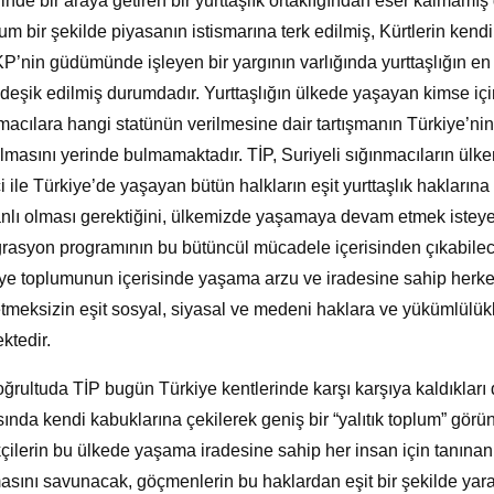
inde bir araya getiren bir yurttaşlık ortaklığından eser kalmamı
m bir şekilde piyasanın istismarına terk edilmiş, Kürtlerin kendi
P’nin güdümünde işleyen bir yargının varlığında yurttaşlığın en
 deşik edilmiş durumdadır. Yurttaşlığın ülkede yaşayan kimse iç
macılara hangi statünün verilmesine dair tartışmanın Türkiye’nin
şılmasını yerinde bulmamaktadır. TİP, Suriyeli sığınmacıların ül
i ile Türkiye’de yaşayan bütün halkların eşit yurttaşlık haklarına
lı olması gerektiğini, ülkemizde yaşamaya devam etmek isteye
rasyon programının bu bütüncül mücadele içerisinden çıkabilec
ye toplumunun içerisinde yaşama arzu ve iradesine sahip herkesi
etmeksizin eşit sosyal, siyasal ve medeni haklara ve yükümlülükle
ktedir.
ğrultuda TİP bugün Türkiye kentlerinde karşı karşıya kaldıkları 
sında kendi kabuklarına çekilerek geniş bir “yalıtık toplum” g
ilerin bu ülkede yaşama iradesine sahip her insan için tanınan 
asını savunacak, göçmenlerin bu haklardan eşit bir şekilde yar