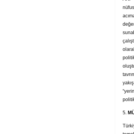
nüfus
acıma
değer
sunab
çalış
olara
polit
oluşt
tavrı
yakış
“yeri
politi
5.
MÜ
Türki