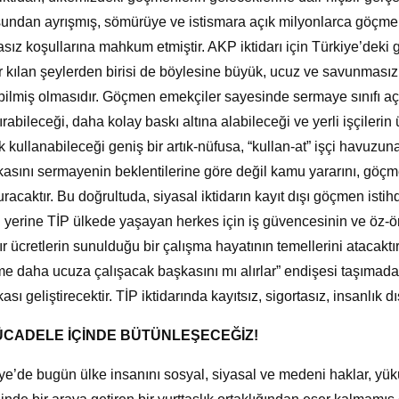
undan ayrışmış, sömürüye ve istismara açık milyonlarca göçmeni
sız koşullarına mahkum etmiştir. AKP iktidarı için Türkiye’dek
 kılan şeylerden birisi de böylesine büyük, ucuz ve savunmas
ilmiş olmasıdır. Göçmen emekçiler sayesinde sermaye sınıfı açlık
tırabileceği, daha kolay baskı altına alabileceği ve yerli işçilerin 
k kullanabileceği geniş bir artık-nüfusa, “kullan-at” işçi havuzu
ikasını sermayenin beklentilerine göre değil kamu yararını, göçm
uracaktır. Bu doğrultuda, siyasal iktidarın kayıt dışı göçmen ist
n yerine TİP ülkede yaşayan herkes için iş güvencesinin ve öz-
ır ücretlerin sunulduğu bir çalışma hayatının temellerini atacakt
me daha ucuza çalışacak başkasını mı alırlar” endişesi taşımada
kası geliştirecektir. TİP iktidarında kayıtsız, sigortasız, insanlık d
CADELE İÇİNDE BÜTÜNLEŞECEĞİZ!
ye’de bugün ülke insanını sosyal, siyasal ve medeni haklar, yük