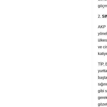
göçme
2.
SI
AKP i
yönel
ülkes
ve ci
katiy
TİP, 
yurtt
başta
sığın
gibi 
gerek
gözet