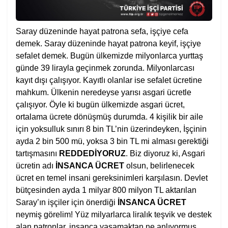
Saray düzeninde hayat patrona sefa, işçiye cefa
demek. Saray düzeninde hayat patrona keyif, işçiye
sefalet demek. Bugün ülkemizde milyonlarca yurttaş
günde 39 lirayla geçinmek zorunda. Milyonlarcası
kayıt dışı çalışıyor. Kayıtlı olanlar ise sefalet ücretine
mahkum. Ülkenin neredeyse yarısı asgari ücretle
çalışıyor. Öyle ki bugün ülkemizde asgari ücret,
ortalama ücrete dönüşmüş durumda. 4 kişilik bir aile
için yoksulluk sınırı 8 bin TL’nin üzerindeyken, İşçinin
ayda 2 bin 500 mü, yoksa 3 bin TL mi alması gerektiği
tartışmasını
REDDEDİYORUZ
. Biz diyoruz ki, Asgari
ücretin adı
İNSANCA ÜCRET
olsun, belirlenecek
ücret en temel insani gereksinimleri karşılasın. Devlet
bütçesinden ayda 1 milyar 800 milyon TL aktarılan
Saray’ın işçiler için önerdiği
İNSANCA ÜCRET
neymiş görelim! Yüz milyarlarca liralık teşvik ve destek
alan patronlar, insanca yaşamaktan ne anlıyormuş