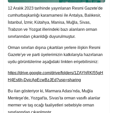
12 Aralık 2023 tarihinde yayınlanan Resmi Gazete'de
cumhurbaşkanlığı kararnamesi ile Antalya, Balıkesir,
İstanbul, İzmir, Kütahya, Manisa, Muğla, Sivas,
Trabzon ve Yozgat illerindeki bazı alanların orman
sınırlarından çıkarıldığı duyurulmuştur.
Orman sınırları dışına çıkartılan yerlere ilişkin Resmi
Gazete'ye ve parti üyelerimizin katkılarıyla hazırlanan
uydu görüntülerine aşağıdaki linkten erişebilirsiniz:
https://drive.google.com/drive/folders/1ZAYhRKI55gH
H4Es6h-DvicApEcwBzJEd?usp=sharing
Bu ilan gösteriyor ki, Marmara Adası'nda, Muğla
Menteşe'de, Yozgat'ta, Sivas'ta orman vasıflı alanlar
mermer ve taş ocağı faaliyetleri sebebiyle orman
sınırlarından çıkarılmıştır.