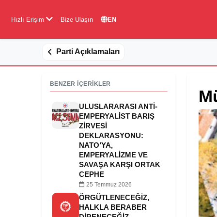
Hızlı Erişim
Bize Ulaşın
EN
Parti Açıklamaları
BENZER İÇERİKLER
Mü
ULUSLARARASI ANTI-
EMPERYALIST BARIŞ
ZIRVESI
DEKLARASYONU:
NATO’YA,
EMPERYALIZME VE
SAVAŞA KARŞI ORTAK
CEPHE
25 Temmuz 2026
ÖRGÜTLENECEĞİZ,
HALKLA BERABER
DİRENECEĞİZ,