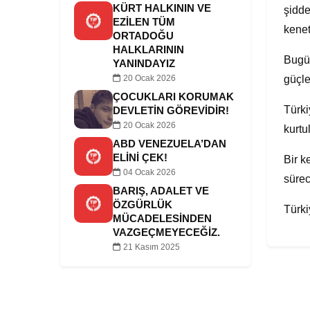
KÜRT HALKININ VE
şidde
EZILEN TÜM
kenet
ORTADOĞU
HALKLARININ
Bugün
YANINDAYIZ
güçle
20 Ocak 2026
ÇOCUKLARI KORUMAK
Türki
DEVLETIN GÖREVIDIR!
20 Ocak 2026
kurtu
ABD VENEZUELA’DAN
ELINI ÇEK!
Bir k
04 Ocak 2026
sürec
BARIŞ, ADALET VE
ÖZGÜRLÜK
Türki
MÜCADELESINDEN
VAZGEÇMEYECEĞIZ.
21 Kasım 2025