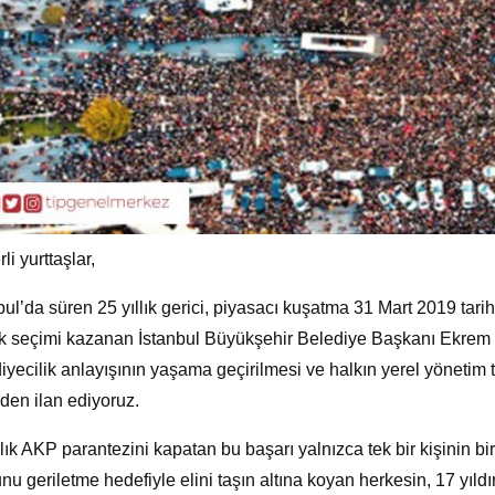
li yurttaşlar,
bul’da süren 25 yıllık gerici, piyasacı kuşatma 31 Mart 2019 tarihi
k seçimi kazanan İstanbul Büyükşehir Belediye Başkanı Ekrem İ
iyecilik anlayışının yaşama geçirilmesi ve halkın yerel yönetim 
den ilan ediyoruz.
llık AKP parantezini kapatan bu başarı yalnızca tek bir kişinin b
nu geriletme hedefiyle elini taşın altına koyan herkesin, 17 yı