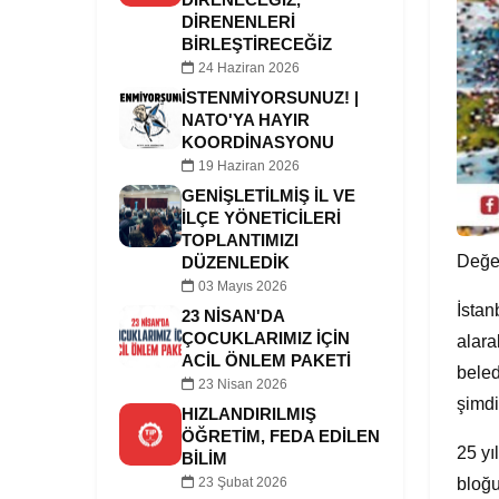
DİRENENLERİ
BİRLEŞTİRECEĞİZ
24 Haziran 2026
İSTENMİYORSUNUZ! |
NATO'YA HAYIR
KOORDINASYONU
19 Haziran 2026
GENIŞLETILMIŞ İL VE
İLÇE YÖNETICILERI
TOPLANTIMIZI
Değer
DÜZENLEDIK
03 Mayıs 2026
İstan
23 NISAN'DA
ÇOCUKLARIMIZ IÇIN
alara
ACIL ÖNLEM PAKETI
beled
23 Nisan 2026
şimdi
HIZLANDIRILMIŞ
ÖĞRETIM, FEDA EDILEN
25 yı
BILIM
bloğu
23 Şubat 2026