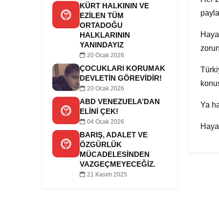
KÜRT HALKININ VE
payla
EZILEN TÜM
ORTADOĞU
Hayat
HALKLARININ
YANINDAYIZ
zorun
20 Ocak 2026
ÇOCUKLARI KORUMAK
Türki
DEVLETIN GÖREVIDIR!
konus
20 Ocak 2026
ABD VENEZUELA’DAN
Ya ha
ELINI ÇEK!
04 Ocak 2026
Hayat
BARIŞ, ADALET VE
ÖZGÜRLÜK
MÜCADELESINDEN
VAZGEÇMEYECEĞIZ.
21 Kasım 2025