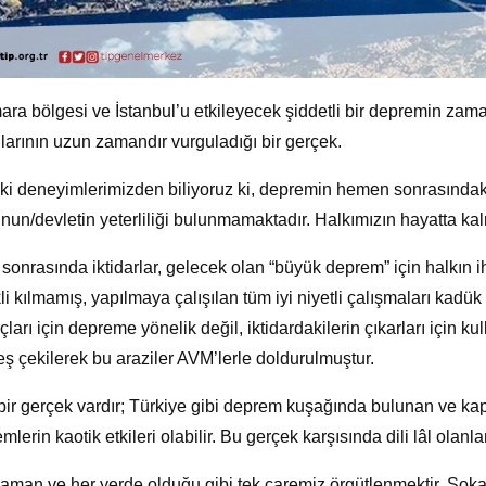
ra bölgesi ve İstanbul’u etkileyecek şiddetli bir depremin zaman
larının uzun zamandır vurguladığı bir gerçek.
i deneyimlerimizden biliyoruz ki, depremin hemen sonrasındaki 
un/devletin yeterliliği bulunmamaktadır. Halkımızın hayatta kal
sonrasında iktidarlar, gelecek olan “büyük deprem” için halkın iht
li kılmamış, yapılmaya çalışılan tüm iyi niyetli çalışmaları kadük
açları için depreme yönelik değil, iktidardakilerin çıkarları için
ş çekilerek bu araziler AVM’lerle doldurulmuştur.
bir gerçek vardır; Türkiye gibi deprem kuşağında bulunan ve kap
mlerin kaotik etkileri olabilir. Bu gerçek karşısında dili lâl olanl
aman ve her yerde olduğu gibi tek çaremiz örgütlenmektir. So