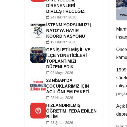
DİRENENLERİ
BİRLEŞTİRECEĞİZ
24 Haziran 2026
İSTENMİYORSUNUZ! |
Marma
NATO'YA HAYIR
KOORDINASYONU
insan
19 Haziran 2026
Öncek
GENIŞLETILMIŞ İL VE
İLÇE YÖNETICILERI
kamun
TOPLANTIMIZI
DÜZENLEDIK
1999 
03 Mayıs 2026
sürek
23 NISAN'DA
ihtiy
ÇOCUKLARIMIZ IÇIN
ACIL ÖNLEM PAKETI
peşke
23 Nisan 2026
HIZLANDIRILMIŞ
Açık 
ÖĞRETIM, FEDA EDILEN
depre
BILIM
23 Şubat 2026
Her z