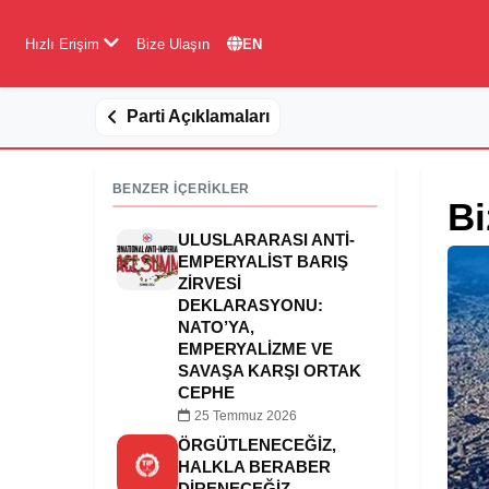
Hızlı Erişim
Bize Ulaşın
EN
Parti Açıklamaları
BENZER İÇERİKLER
Bi
ULUSLARARASI ANTI-
EMPERYALIST BARIŞ
ZIRVESI
DEKLARASYONU:
NATO’YA,
EMPERYALIZME VE
SAVAŞA KARŞI ORTAK
CEPHE
25 Temmuz 2026
ÖRGÜTLENECEĞİZ,
HALKLA BERABER
DİRENECEĞİZ,