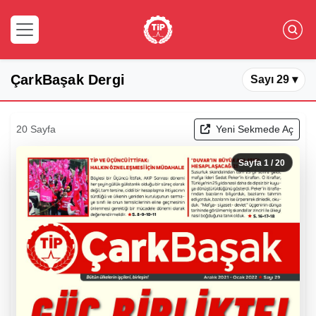
ÇarkBaşak Dergi
Sayı 29 ▾
20 Sayfa
Yeni Sekmede Aç
Sayfa
1
/ 20