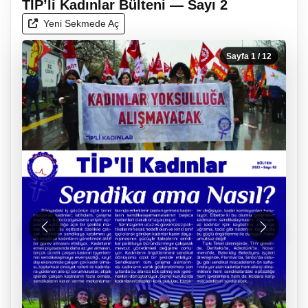
TİP’li Kadınlar Bülteni — Sayı 2
Yeni Sekmede Aç
Sayfa
1
/ 12
Önceki
Sonraki