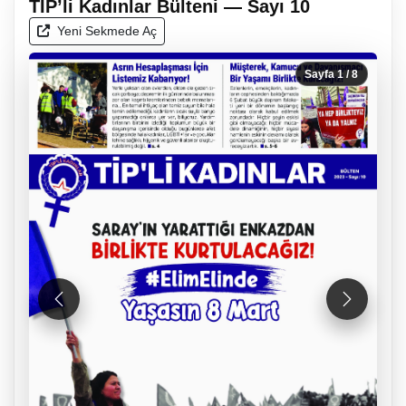
TİP’li Kadınlar Bülteni — Sayı 10
Yeni Sekmede Aç
Sayfa
1
/ 8
Önceki
Sonraki