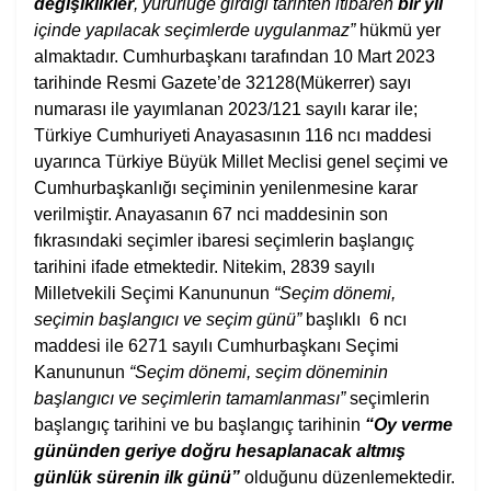
değişiklikler
, yürürlüğe girdiği tarihten itibaren
bir yıl
içinde yapılacak seçimlerde uygulanmaz”
hükmü yer
almaktadır. Cumhurbaşkanı tarafından 10 Mart 2023
tarihinde Resmi Gazete’de 32128(Mükerrer) sayı
numarası ile yayımlanan 2023/121 sayılı karar ile;
Türkiye Cumhuriyeti Anayasasının 116 ncı maddesi
uyarınca Türkiye Büyük Millet Meclisi genel seçimi ve
Cumhurbaşkanlığı seçiminin yenilenmesine karar
verilmiştir. Anayasanın 67 nci maddesinin son
fıkrasındaki seçimler ibaresi seçimlerin başlangıç
tarihini ifade etmektedir. Nitekim, 2839 sayılı
Milletvekili Seçimi Kanununun
“Seçim dönemi,
seçimin başlangıcı ve seçim günü”
başlıklı 6 ncı
maddesi ile 6271 sayılı Cumhurbaşkanı Seçimi
Kanununun
“Seçim dönemi, seçim döneminin
başlangıcı ve seçimlerin tamamlanması”
seçimlerin
başlangıç tarihini ve bu başlangıç tarihinin
“Oy verme
gününden geriye doğru hesaplanacak altmış
günlük sürenin ilk günü”
olduğunu düzenlemektedir.