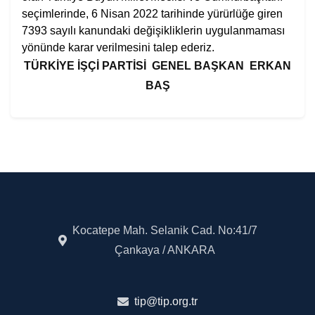
seçimlerinde, 6 Nisan 2022 tarihinde yürürlüğe giren
7393 sayılı kanundaki değişikliklerin uygulanmaması
yönünde karar verilmesini talep ederiz.
TÜRKİYE İŞÇİ PARTİSİ
GENEL BAŞKAN
ERKAN
BAŞ
Kocatepe Mah. Selanik Cad. No:41/7
Çankaya / ANKARA
tip@tip.org.tr