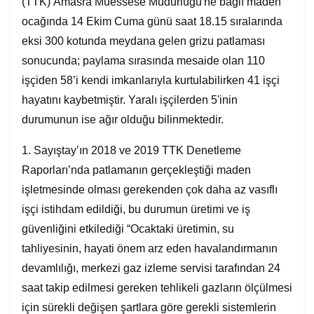
(TTK) Amasra Müessese Müdürlüğü'ne bağlı maden
ocağında 14 Ekim Cuma günü saat 18.15 sıralarında
eksi 300 kotunda meydana gelen grizu patlaması
sonucunda; paylama sırasında mesaide olan 110
işçiden 58’i kendi imkanlarıyla kurtulabilirken 41 işçi
hayatını kaybetmiştir. Yaralı işçilerden 5'inin
durumunun ise ağır olduğu bilinmektedir.
1. Sayıştay’ın 2018 ve 2019 TTK Denetleme
Raporları’nda patlamanın gerçekleştiği maden
işletmesinde olması gerekenden çok daha az vasıflı
işçi istihdam edildiği, bu durumun üretimi ve iş
güvenliğini etkilediği “Ocaktaki üretimin, su
tahliyesinin, hayati önem arz eden havalandırmanın
devamlılığı, merkezi gaz izleme servisi tarafından 24
saat takip edilmesi gereken tehlikeli gazların ölçülmesi
için sürekli değişen şartlara göre gerekli sistemlerin