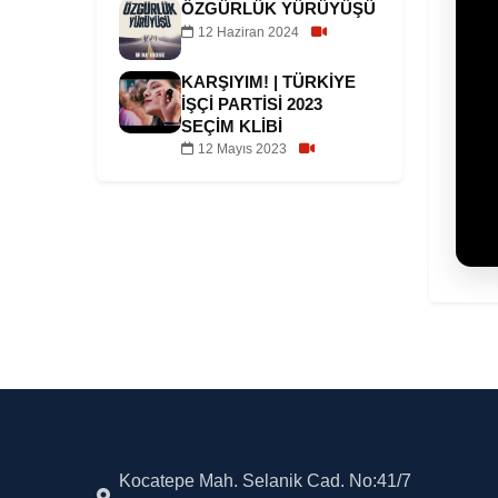
ÖZGÜRLÜK YÜRÜYÜŞÜ
12 Haziran 2024
KARŞIYIM! | TÜRKIYE
İŞÇI PARTISI 2023
SEÇIM KLIBI
12 Mayıs 2023
Kocatepe Mah. Selanik Cad. No:41/7