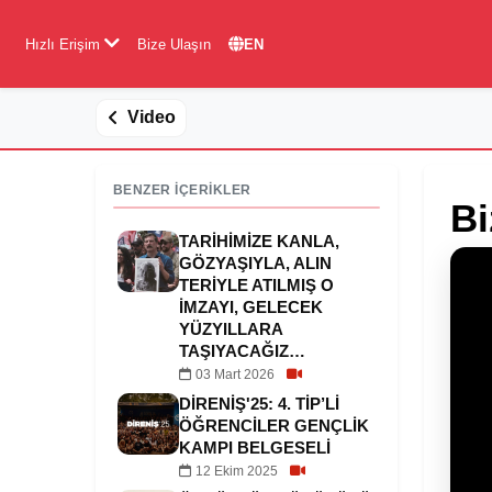
Hızlı Erişim
Bize Ulaşın
EN
Video
BENZER İÇERİKLER
Bi
TARIHIMIZE KANLA,
GÖZYAŞIYLA, ALIN
TERIYLE ATILMIŞ O
IMZAYI, GELECEK
YÜZYILLARA
TAŞIYACAĞIZ…
03 Mart 2026
DIRENIŞ'25: 4. TİP’LI
ÖĞRENCILER GENÇLIK
KAMPI BELGESELI
12 Ekim 2025