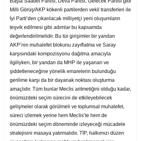
Başta Saadet Partisi, Deva Partisi, Gelecek Partisi gibi
Milli Görüş/AKP kökenli partilerden vekil transferleri ile
İyi Parti’den çıkarılacak milliyetçi yeni oluşumların
teşvik edilmesi gibi adımlar bu kapsamda
değerlendirilmelidir. Bu tür girişimler bir yandan
AKP’nin muhalefet blokunu zayıflatma ve Saray
karşısındaki kompozisyonu dağıtma amacıyla
ilgiliyken, bir yandan da MHP ile yaşanan ve
şiddetleneceğine yönelik emarelerin bulunduğu
gerilime karşı da bir dayanak noktası oluşturma
amaçlıdır. Tüm bunlar Meclis aritmetiğini olduğu kadar,
önümüzdeki seçim sürecini de etkileyebilecek
gelişmeler olarak görülmeli ve toplumsal muhalefet,
süreci izlemek yerine hem Meclis’te hem de
önümüzdeki seçim döneminde izleyeceği mücadele
stratejisini masaya yatırmalıdır. TİP, halkımızı düzen