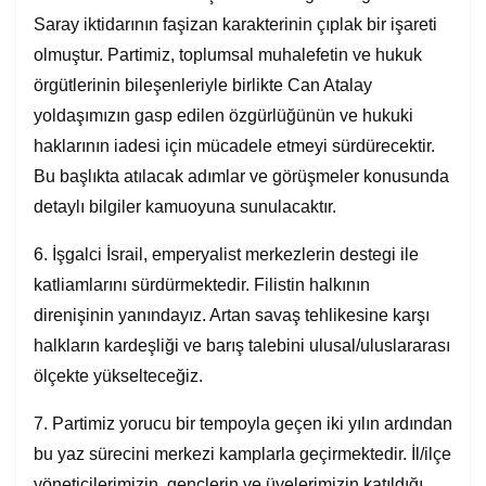
Saray iktidarının faşizan karakterinin çıplak bir işareti
olmuştur. Partimiz, toplumsal muhalefetin ve hukuk
örgütlerinin bileşenleriyle birlikte Can Atalay
yoldaşımızın gasp edilen özgürlüğünün ve hukuki
haklarının iadesi için mücadele etmeyi sürdürecektir.
Bu başlıkta atılacak adımlar ve görüşmeler konusunda
detaylı bilgiler kamuoyuna sunulacaktır.
6. İşgalci İsrail, emperyalist merkezlerin destegi ile
katliamlarını sürdürmektedir. Filistin halkının
direnişinin yanındayız. Artan savaş tehlikesine karşı
halkların kardeşliği ve barış talebini ulusal/uluslararası
ölçekte yükselteceğiz.
7. Partimiz yorucu bir tempoyla geçen iki yılın ardından
bu yaz sürecini merkezi kamplarla geçirmektedir. İl/ilçe
yöneticilerimizin, gençlerin ve üyelerimizin katıldığı