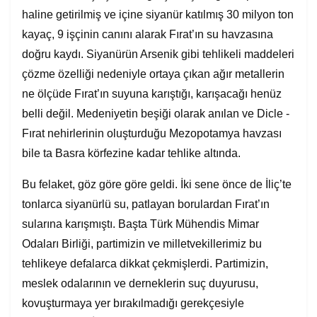
haline getirilmiş ve içine siyanür katılmış 30 milyon ton
kayaç, 9 işçinin canını alarak Fırat’ın su havzasına
doğru kaydı. Siyanürün Arsenik gibi tehlikeli maddeleri
çözme özelliği nedeniyle ortaya çıkan ağır metallerin
ne ölçüde Fırat’ın suyuna karıştığı, karışacağı henüz
belli değil. Medeniyetin beşiği olarak anılan ve Dicle -
Fırat nehirlerinin oluşturduğu Mezopotamya havzası
bile ta Basra körfezine kadar tehlike altında.
Bu felaket, göz göre göre geldi. İki sene önce de İliç’te
tonlarca siyanürlü su, patlayan borulardan Fırat’ın
sularına karışmıştı. Başta Türk Mühendis Mimar
Odaları Birliği, partimizin ve milletvekillerimiz bu
tehlikeye defalarca dikkat çekmişlerdi. Partimizin,
meslek odalarının ve derneklerin suç duyurusu,
kovuşturmaya yer bırakılmadığı gerekçesiyle