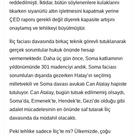
reddedilmişti. İktidar, bütün söylenenlere kulaklarını
tıkarken siyanürlü altın işletmesini kapatmak yerine
ÇED raporu gerekli değil diyerek kapasite artışını
onaylamış ve tehlikeyi büyütmüştür.
İliç faciası davasında birkaç teknik görevli tutuklanarak
gerçek sorumlular hukuk önünde hesap
vermemektedir. Daha üç gün önce, Soma katliamının
yıldönümünde 301 madenciyi andık. Soma faciası
sorumluları dışarıda gezerken Hatay’ın seçilmiş
milletvekili ve Soma davası avukatı Can Atalay hapiste
tutuluyor. Can Atalay, bugün tutsak edilmemiş olsaydı,
Soma’da, Ermenek’te, Hendek’te, Gezi’de olduğu gibi
adalet mücadelesinin en önünde saf tutarak İliç
davasında da müdahil olacaktı.
Peki tehlike sadece İliç’te mi? Ülkemizde, çoğu