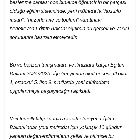
beslenme çantası boş binlerce öğrencinin bir parçası
olduğu eğitim sisteminde, yeni müfredatla “
huzurlu
insan", "huzurlu aile ve toplum" yaratmayı
hedefleyen
E
ğitim
B
akanı
eğitimin bu ger
çek ve yakıcı
sorunlarını hasır
altı etmektedir.
Bu ve benzeri tartışmalara ve itirazlara karşın Eğitim
Bakanı 2024/2025 öğretim yılında okul öncesi, ilkokul
1, ortaokul 5, lise 9. sınıflarda yeni müfredatın
uygulanmaya başlayacağını açıkladı.
Veri temelli bilgi sunmayı tercih etmeyen Eğitim
Bakanı’ndan yeni müfredat için yaklaşık 10 gündür
yapılan değerlendirmelerin şeffaf ve bilimsel bir