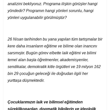
analizini bekliyoruz. Programa ilişkin görüşler hangi
yöndedir? Programın hangi yönleri sorunlu, hangi
yönleri uygulanabilir görülmüştür?
26 Nisan tarihinden bu yana yapılan tüm tartışmalar bir
kere daha insanların eğitime ve bilime olan inancını
sarsmıştır. Bugün görev elbette
laik
eğitimi ve bilimi
temel alan başta öğretmenler, akademisyenler,
sendikalar, demokratik kitle örgütleri ve 19 milyon 162
bin 29 çocuğun geleceği ile doğrudan ilgili her
yurttaşa düşmektedir.
Çocukları
m
ızın
laik ve
bilim
sel eğitimden
sürekli
koparılan
, dogmatik bilgiler
in ve ideolojik