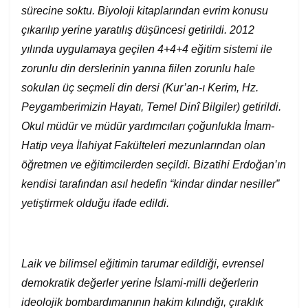
sürecine soktu. Biyoloji kitaplarından evrim konusu
çıkarılıp yerine yaratılış düşüncesi getirildi. 2012
yılında uygulamaya geçilen 4+4+4 eğitim sistemi ile
zorunlu din derslerinin yanına fiilen zorunlu hale
sokulan üç seçmeli din dersi (Kur’an-ı Kerim, Hz.
Peygamberimizin Hayatı, Temel Dinî Bilgiler) getirildi.
Okul müdür ve müdür yardımcıları çoğunlukla İmam-
Hatip veya İlahiyat Fakülteleri mezunlarından olan
öğretmen ve eğitimcilerden seçildi. Bizatihi Erdoğan’ın
kendisi tarafından asıl hedefin “kindar dindar nesiller”
yetiştirmek olduğu ifade edildi.
Laik
ve bilimsel
eğitim
in
tarumar edildiği
, evrensel
demokratik değerler yerine İslami-milli değerlerin
ideolojik bombardımanının hakim kılındığı, çıraklık