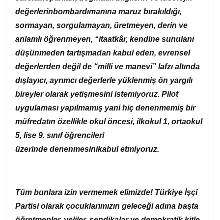
değerlerin
bombardımanına maruz bırakıldığı
,
sormayan, sorgulamayan, üretmeyen, derin ve
anlamlı öğrenmeyen, “itaatkâr, kendine sunulanı
düşünmeden tartışmadan kabul eden,
evrensel
değerlerden değil de “mill
i
ve manevi” lafzı altında
dışlayıcı, ayrımcı değerlerle yüklenmiş
ön yargılı
bireyler olarak yetişmesini
istemiyoruz
.
P
ilot
uygulaması yapılmamış yani hiç denenmemiş bir
müfredatın
ö
zellikle okul öncesi, ilkokul 1, ortaokul
5, lise 9. sınıf
öğrencileri
üzerinde
denenmesin
i
kabul etmiyoruz.
Tüm bunlara
izin vermemek elimizde!
Türkiye İşçi
Partisi olarak çocuklarımızın geleceği adına başta
öğretmenler, veliler, sendikalar ve demokratik kitle