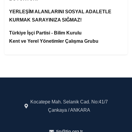
YERLEŞİM ALANLARINI SOSYAL ADALETLE
KURMAK SARAYINIZA SIĞMAZ!
Türkiye İşçi Partisi - Bilim Kurulu
Kent ve Yerel Yönetimler Çalışma Grubu
Kocatepe Mah. Selanik Cad. No:41/7
Çankaya / ANKARA
tip@tip.org.tr