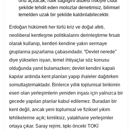
önü açılacak; halk sağlığını asbest riskiyle ciddi
şekilde tehdit eden molozlar denetimsiz, bilimsel
temelden uzak bir şekilde kaldırılabilecektir.
Erdoğan hükümeti her türlü kriz ve doğal afeti,
neoliberal kentleşme politikalarını derinleştirme fırsatı
olarak kullanıp, kentleri kendine yakın sermaye
gruplarına pazarlama çabasındadır. “Devlet nerede”
diye yükselen isyan, temel ihtiyaçlar söz konusu
olduğunda yanıt bulamazken; devlet kendini kapalı
kapılar ardında kent planları yapıp ihaleler dağıtırken
somutlaştırmaktadır. Binlerce yıllık toplumsal birikimin
eseri olan yerleşimlerin yeniden inşası için yalnızca bir
gecede yapılan planlar kabul edilemez. Buradan bir
kent değil, ancak yeni toplumsal ve fiziksel yıkım
tehlikelerine açık; kimliksiz, yatakhane yerleşimler
ortaya çıkar. Saray rejimi, tıpkı önceki TOKİ