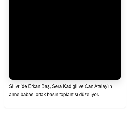
Silivri’de Erkan Baş, Sera Kadıgil ve Can Atalay'ın
anne babası ortak basın toplantısı düzeliyor.